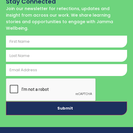
Stay Connected
Join our newsletter for reﬂections, updates and
insight from across our work. We share learning
stories and opportunities to engage with Jamma
Wellbeing.
First
Name
Last
Name
Email
Address
CAPTCHA